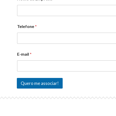
Telefone
*
E-mail
*
Quero me associar!